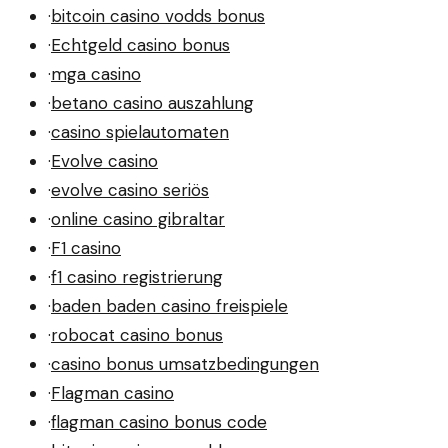
·
bitcoin casino vodds bonus
·
Echtgeld casino bonus
·
mga casino
·
betano casino auszahlung
·
casino spielautomaten
·
Evolve casino
·
evolve casino seriös
·
online casino gibraltar
·
F1 casino
·
f1 casino registrierung
·
baden baden casino freispiele
·
robocat casino bonus
·
casino bonus umsatzbedingungen
·
Flagman casino
·
flagman casino bonus code