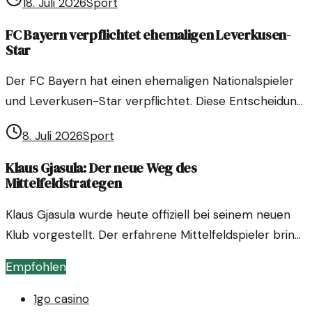
18. Juli 2026
Sport
sprengen. Was macht sie so besonders?
FC Bayern verpflichtet ehemaligen Leverkusen-
Star
Der FC Bayern hat einen ehemaligen Nationalspieler
und Leverkusen-Star verpflichtet. Diese Entscheidung
könnte weitreichende Konsequenzen für die
8. Juli 2026
Sport
Bundesliga und die Kaderplanung der Münchener
haben.
Klaus Gjasula: Der neue Weg des
Mittelfeldstrategen
Klaus Gjasula wurde heute offiziell bei seinem neuen
Klub vorgestellt. Der erfahrene Mittelfeldspieler bringt
frischen Wind in die 3. Liga. Seine Karriere wird
Empfohlen
spannend bleiben.
1go casino