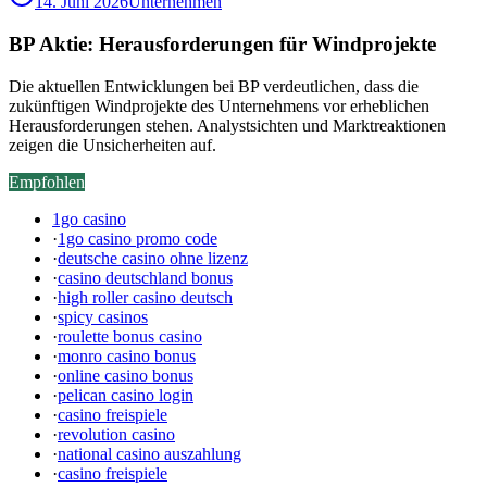
14. Juni 2026
Unternehmen
BP Aktie: Herausforderungen für Windprojekte
Die aktuellen Entwicklungen bei BP verdeutlichen, dass die
zukünftigen Windprojekte des Unternehmens vor erheblichen
Herausforderungen stehen. Analystsichten und Marktreaktionen
zeigen die Unsicherheiten auf.
Empfohlen
1go casino
·
1go casino promo code
·
deutsche casino ohne lizenz
·
casino deutschland bonus
·
high roller casino deutsch
·
spicy casinos
·
roulette bonus casino
·
monro casino bonus
·
online casino bonus
·
pelican casino login
·
casino freispiele
·
revolution casino
·
national casino auszahlung
·
casino freispiele