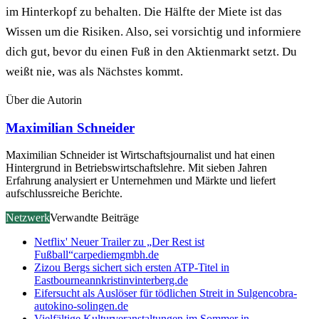
im Hinterkopf zu behalten. Die Hälfte der Miete ist das
Wissen um die Risiken. Also, sei vorsichtig und informiere
dich gut, bevor du einen Fuß in den Aktienmarkt setzt. Du
weißt nie, was als Nächstes kommt.
Über die Autorin
Maximilian Schneider
Maximilian Schneider ist Wirtschaftsjournalist und hat einen
Hintergrund in Betriebswirtschaftslehre. Mit sieben Jahren
Erfahrung analysiert er Unternehmen und Märkte und liefert
aufschlussreiche Berichte.
Netzwerk
Verwandte Beiträge
Netflix' Neuer Trailer zu „Der Rest ist
Fußball“
carpediemgmbh.de
Zizou Bergs sichert sich ersten ATP-Titel in
Eastbourne
annkristinvinterberg.de
Eifersucht als Auslöser für tödlichen Streit in Sulgen
cobra-
autokino-solingen.de
Vielfältige Kulturveranstaltungen im Sommer in