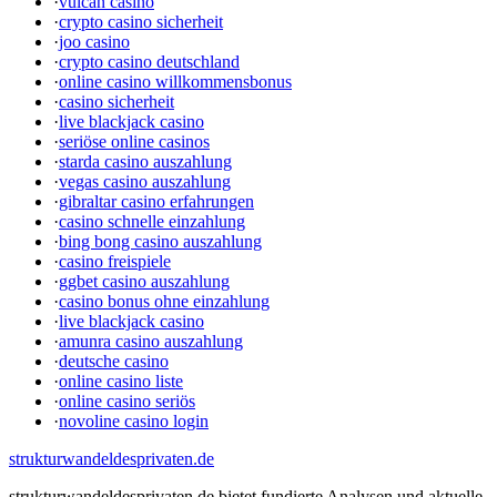
·
vulcan casino
·
crypto casino sicherheit
·
joo casino
·
crypto casino deutschland
·
online casino willkommensbonus
·
casino sicherheit
·
live blackjack casino
·
seriöse online casinos
·
starda casino auszahlung
·
vegas casino auszahlung
·
gibraltar casino erfahrungen
·
casino schnelle einzahlung
·
bing bong casino auszahlung
·
casino freispiele
·
ggbet casino auszahlung
·
casino bonus ohne einzahlung
·
live blackjack casino
·
amunra casino auszahlung
·
deutsche casino
·
online casino liste
·
online casino seriös
·
novoline casino login
strukturwandeldesprivaten.de
strukturwandeldesprivaten.de bietet fundierte Analysen und aktuelle