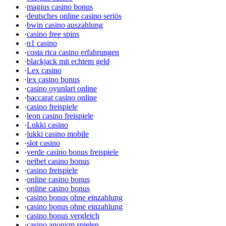
·
magius casino bonus
·
deutsches online casino seriös
·
bwin casino auszahlung
·
casino free spins
·
n1 casino
·
costa rica casino erfahrungen
·
blackjack mit echtem geld
·
Lex casino
·
lex casino bonus
·
casino oyunlari online
·
baccarat casino online
·
casino freispiele
·
leon casino freispiele
·
Lukki casino
·
lukki casino mobile
·
slot casino
·
verde casino bonus freispiele
·
netbet casino bonus
·
casino freispiele
·
online casino bonus
·
online casino bonus
·
casino bonus ohne einzahlung
·
casino bonus ohne einzahlung
·
casino bonus vergleich
·
casino anonym spielen