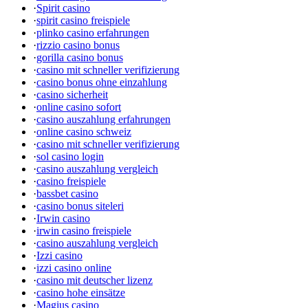
·
Spirit casino
·
spirit casino freispiele
·
plinko casino erfahrungen
·
rizzio casino bonus
·
gorilla casino bonus
·
casino mit schneller verifizierung
·
casino bonus ohne einzahlung
·
casino sicherheit
·
online casino sofort
·
casino auszahlung erfahrungen
·
online casino schweiz
·
casino mit schneller verifizierung
·
sol casino login
·
casino auszahlung vergleich
·
casino freispiele
·
bassbet casino
·
casino bonus siteleri
·
Irwin casino
·
irwin casino freispiele
·
casino auszahlung vergleich
·
Izzi casino
·
izzi casino online
·
casino mit deutscher lizenz
·
casino hohe einsätze
·
Magius casino