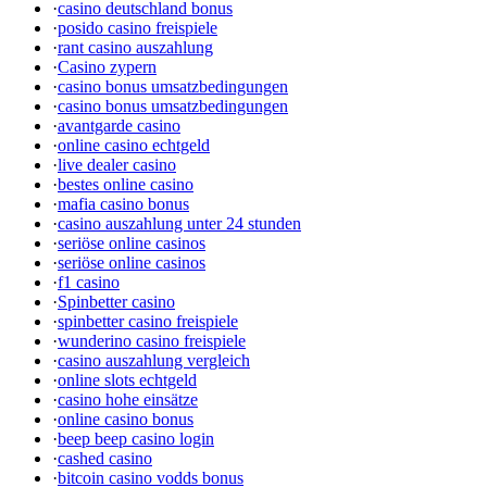
·
casino deutschland bonus
·
posido casino freispiele
·
rant casino auszahlung
·
Casino zypern
·
casino bonus umsatzbedingungen
·
casino bonus umsatzbedingungen
·
avantgarde casino
·
online casino echtgeld
·
live dealer casino
·
bestes online casino
·
mafia casino bonus
·
casino auszahlung unter 24 stunden
·
seriöse online casinos
·
seriöse online casinos
·
f1 casino
·
Spinbetter casino
·
spinbetter casino freispiele
·
wunderino casino freispiele
·
casino auszahlung vergleich
·
online slots echtgeld
·
casino hohe einsätze
·
online casino bonus
·
beep beep casino login
·
cashed casino
·
bitcoin casino vodds bonus