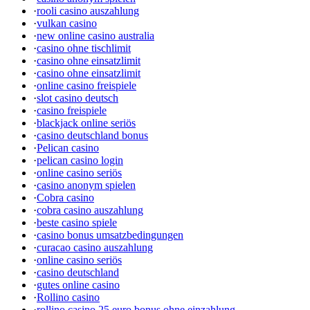
·
rooli casino auszahlung
·
vulkan casino
·
new online casino australia
·
casino ohne tischlimit
·
casino ohne einsatzlimit
·
casino ohne einsatzlimit
·
online casino freispiele
·
slot casino deutsch
·
casino freispiele
·
blackjack online seriös
·
casino deutschland bonus
·
Pelican casino
·
pelican casino login
·
online casino seriös
·
casino anonym spielen
·
Cobra casino
·
cobra casino auszahlung
·
beste casino spiele
·
casino bonus umsatzbedingungen
·
curacao casino auszahlung
·
online casino seriös
·
casino deutschland
·
gutes online casino
·
Rollino casino
·
rollino casino 25 euro bonus ohne einzahlung