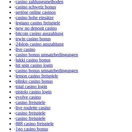
·
casino zahlungsmethoden
·
casino schweiz bonus
·
seriöse online casinos
·
casino hohe einsätze
·
legiano casino freispiele
·
new no deposit casino
·
bitcoin casino auszahlung
·
irwin casino bonus
·
24slots casino auszahlung
·
live casino
·
casino bonus umsatzbedingungen
·
lukki casino bonus
·
hit spin casino login
·
casino bonus umsatzbedingungen
·
lemon casino freispiele
·
plinko casino bonus
·
total casino login
·
pistolo casino login
·
evolve casino
·
casino freispiele
·
live roulette casino
·
casino freispiele
·
casino freispiele
·
888 casino freispiele
·
1go casino bonus