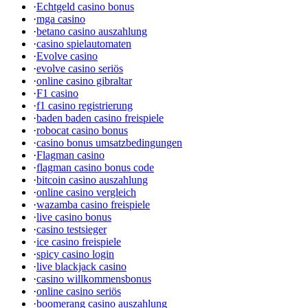
·
Echtgeld casino bonus
·
mga casino
·
betano casino auszahlung
·
casino spielautomaten
·
Evolve casino
·
evolve casino seriös
·
online casino gibraltar
·
F1 casino
·
f1 casino registrierung
·
baden baden casino freispiele
·
robocat casino bonus
·
casino bonus umsatzbedingungen
·
Flagman casino
·
flagman casino bonus code
·
bitcoin casino auszahlung
·
online casino vergleich
·
wazamba casino freispiele
·
live casino bonus
·
casino testsieger
·
ice casino freispiele
·
spicy casino login
·
live blackjack casino
·
casino willkommensbonus
·
online casino seriös
·
boomerang casino auszahlung