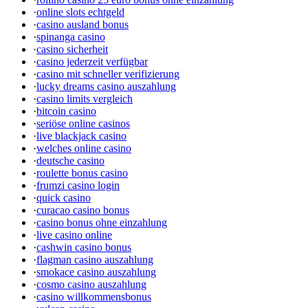
·
online slots echtgeld
·
casino ausland bonus
·
spinanga casino
·
casino sicherheit
·
casino jederzeit verfügbar
·
casino mit schneller verifizierung
·
lucky dreams casino auszahlung
·
casino limits vergleich
·
bitcoin casino
·
seriöse online casinos
·
live blackjack casino
·
welches online casino
·
deutsche casino
·
roulette bonus casino
·
frumzi casino login
·
quick casino
·
curacao casino bonus
·
casino bonus ohne einzahlung
·
live casino online
·
cashwin casino bonus
·
flagman casino auszahlung
·
smokace casino auszahlung
·
cosmo casino auszahlung
·
casino willkommensbonus